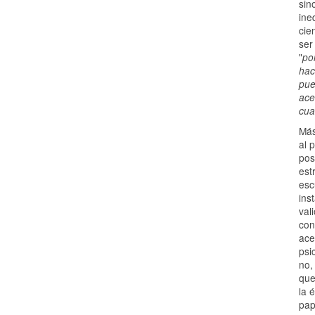
sin
ine
cie
ser
"
po
hac
pue
ace
cua
Más
al 
pos
est
esc
ins
val
con
ace
psi
no,
que
la 
pap