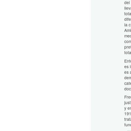
del
lle
tot
dif
la 
Ami
med
com
pre
tota
Ent
es 
es 
dem
cat
doc
Fre
jus
y e
191
tra
fun