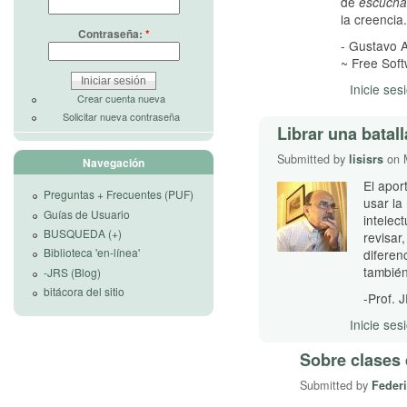
de
escucha
la creencia.
Contraseña:
*
- Gustavo A
~ Free Soft
Inicie ses
Crear cuenta nueva
Solicitar nueva contraseña
Librar una batall
Submitted by
lisisrs
on M
Navegación
El apor
Preguntas + Frecuentes (PUF)
usar la
Guías de Usuario
intelec
BUSQUEDA (+)
revisar
Biblioteca 'en-línea'
diferen
tambié
-JRS (Blog)
bitácora del sitio
-Prof. 
Inicie ses
Sobre clases 
Submitted by
Feder