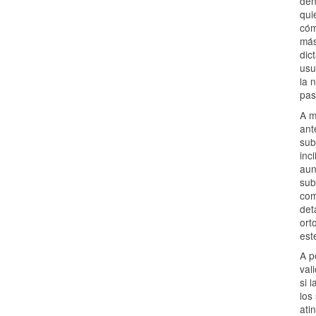
den
qui
cóm
más
dic
usu
la 
pas
A m
ant
sub
inc
aun
sub
com
det
ort
est
A p
val
si 
los
ati