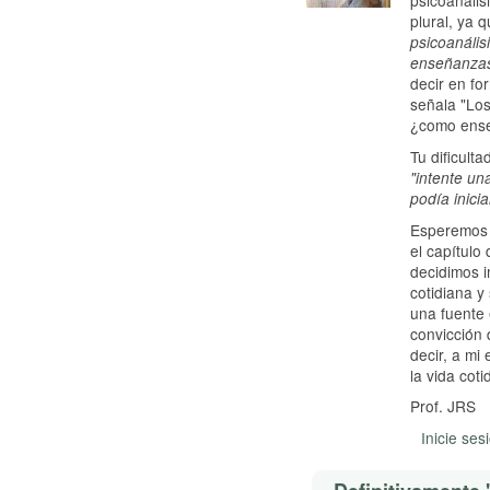
psicoanális
plural, ya 
psicoanális
enseñanzas 
decir en f
señala "Los
¿como ense
Tu dificult
"intente un
podía inicia
Esperemos 
el capítulo 
decidimos i
cotidiana y
una fuente 
convicción 
decir, a mi
la vida coti
Prof. JRS
Inicie ses