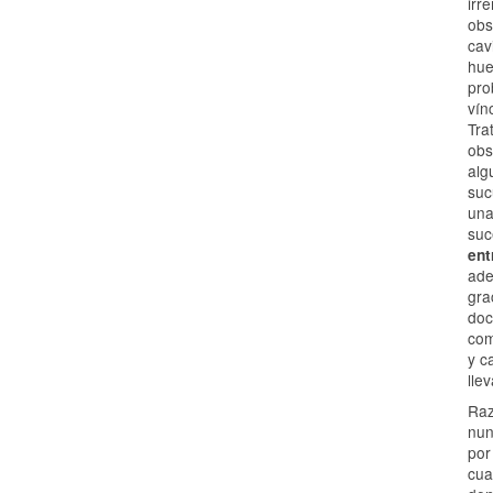
irr
obs
cav
hue
pro
vín
Tra
obs
alg
suc
una
suc
ent
ade
gra
doc
com
y c
lle
Raz
nun
por
cua