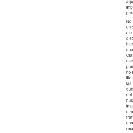
aqu
imp
par
No 
un 
me 
dis
bie
una
Cla
man
pue
no 
lit
las
qui
del
hub
imp
o n
tra
ens
rec