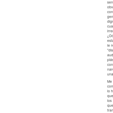
sen
obv
con
gen
dig
cua
irr
¿Dó
est
le 
"di
aud
plá
con
nar
una
Me 
com
lo 
que
los
que
tra