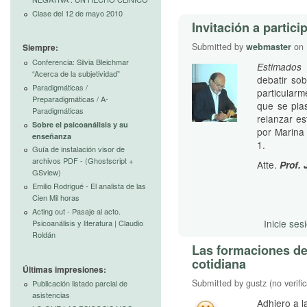
Clase del 12 de mayo 2010
Invitación a partici
Submitted by
webmaster
on 
Siempre:
Conferencia: Silvia Bleichmar
Estimados 
“Acerca de la subjetividad”
debatir so
Paradigmáticas /
particular
Preparadigmáticas / A-
que se pla
Paradigmáticas
relanzar es
Sobre el psicoanálisis y su
por Marina 
enseñanza
1.
Gu­ía de instalación visor de
archivos PDF - (Ghostscript +
Atte.
Prof.
GSview)
Emilio Rodrigué - El analista de las
Cien Mil horas
Acting out - Pasaje al acto.
Inicie ses
Psicoanálisis y literatura | Claudio
Roldán
Las formaciones del
cotidiana
Últimas impresiones:
Submitted by gustz (no verifi
Publicación listado parcial de
asistencias
Adhiero a l