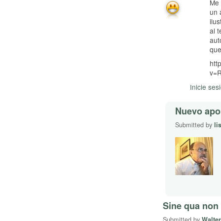
Me 
un 
ilu
al 
aut
que
htt
v=
Inicie ses
Nuevo apo
Submitted by
li
Sine qua non
Submitted by
Walter