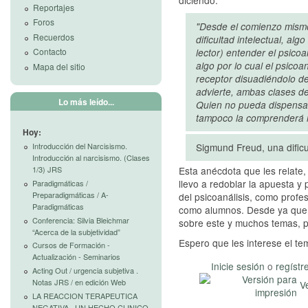
Reportajes
Foros
"Desde el comienzo mismo
Recuerdos
dificultad intelectual, alg
Contacto
lector) entender el psicoan
algo por lo cual el psicoa
Mapa del sitio
receptor disuadiéndolo de
advierte, ambas clases d
Lo más leído...
Quien no pueda dispensar
tampoco la comprenderá m
Hoy:
Introducción del Narcisismo.
Sigmund Freud, una dificul
Introducción al narcisismo. (Clases
1/3) JRS
Esta anécdota que les relate, 
llevo a redoblar la apuesta 
Paradigmáticas /
Preparadigmáticas / A-
del psicoanálisis, como profes
Paradigmáticas
como alumnos. Desde ya que
Conferencia: Silvia Bleichmar
sobre este y muchos temas, pe
“Acerca de la subjetividad”
Espero que les interese el te
Cursos de Formación -
Actualización - Seminarios
Inicie sesión
o
regístr
Acting Out / urgencia subjetiva .
Notas JRS / en edición Web
V
LA REACCION TERAPEUTICA
NEGATIVA . UN HECHO CLINICO