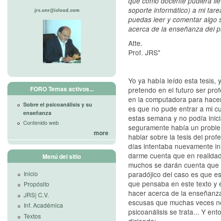
que como docente pudiera lle
soporte informático) a mi tar
jrs.unr@icloud.com
puedas leer y comentar algo s
acerca de la enseñanza del ps
Atte.
Prof. JRS"
Yo ya había leído esta tesis,
FORO Temas activos...
pretendo en el futuro ser pr
en la computadora para hacer
Sobre el psicoanálisis y su
es que no pude entrar a mi cu
enseñanza
estas semana y no podía inici
Contenido web
seguramente había un proble
more
hablar sobre la tesis del pro
días intentaba nuevamente ini
darme cuenta que en realidad 
Menú del sitio
muchos se darán cuenta que es
paradójico del caso es que e
Inicio
que pensaba en este texto y 
Propósito
hacer acerca de la enseñanza 
JRS| C.V.
escusas que muchas veces n
Inf. Académica
psicoanálisis se trata... Y en
Textos
diciendo: