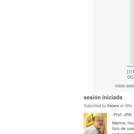
[1]
OC.
Inicie ses
sesión iniciada
Submitted by
lisisrs
on Mié, 
-Prof. JRS
Marina, muy
foro de nu