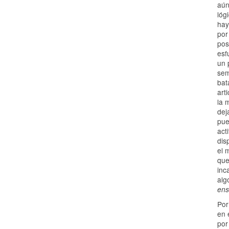
aún
lóg
hay
por
pos
esf
un 
sem
bat
art
la 
dej
pue
act
dis
el 
que
inc
al
ens
Por
en 
por