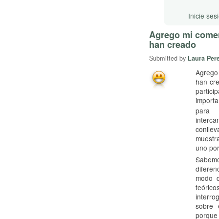
Inicie ses
Agrego mi coment
han creado
Submitted by
Laura Pere
Agrego 
han cr
partic
import
para
interca
conlle
muestra
uno por
Sabe
diferen
modo d
teórico
interr
sobre 
porque