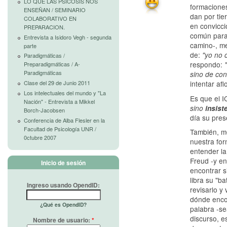
LO QUE LAS PSICOSIS NOS
formaciones
ENSEÑAN / SEMINARIO
dan por tie
COLABORATIVO EN
en convicc
PREPARACION.
común para 
Entrevista a Isidoro Vegh - segunda
camino-, m
parte
de:
"yo no c
Paradigmáticas /
respondo:
Preparadigmáticas / A-
Paradigmáticas
sino de con
Clase del 29 de Junio 2011
intentar aflo
Los intelectuales del mundo y "La
Es que el I
Nación" - Entrevista a Mikkel
sino
insist
Borch-Jacobsen
día su pres
Conferencia de Alba Flesler en la
Facultad de Psicología UNR /
También, me
0ctubre 2007
nuestra fo
entender la
Freud -y en
Inicio de sesión
encontrar 
libra su "ba
Ingreso usando OpendID:
revisarlo y 
dónde encon
¿Qué es OpendID?
palabra -se
discurso, e
Nombre de usuario:
*