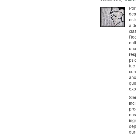
Por
des
est
a d
cla
Rod
ent
una
res
psi
fue
con
año
qui
exp
Sie
inc
pre
ens
ing
dej
dur