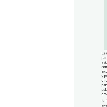
Esa
par
asi
sem
inc
y p
otr
psi
psi
ent
Señ
inv