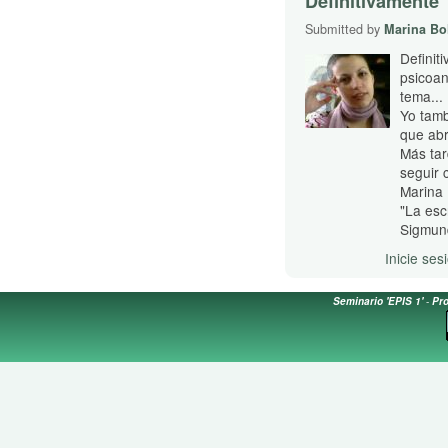
Definitivamente 
Submitted by
Marina Bol
Definit
psicoan
tema...
Yo tam
que abr
Más tar
seguir
Marina
"La esc
Sigmun
Inicie ses
Seminario 'EPIS 1'
-
Pro