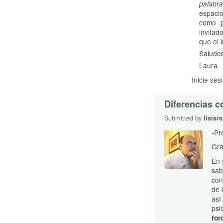
palabra
espacio
como p
invitad
que el 
Saludos
Laura
Inicie ses
Diferencias c
Submitted by
lisisrs
-Pr
Gra
En 
sab
con
de 
así
psi
for