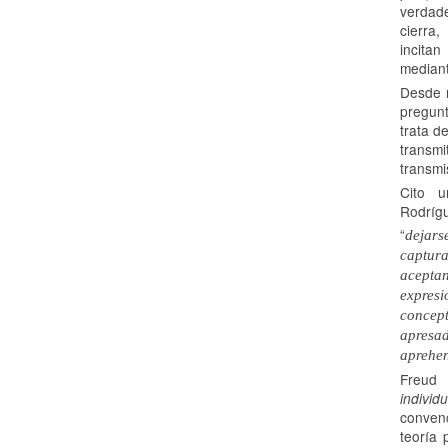
verdade
cierra,
incita
median
Desde m
pregun
trata d
transm
transmi
Cito u
Rodríg
“
dejars
captur
acepta
expres
concep
apres
aprehen
Freud
individu
conven
teoría 