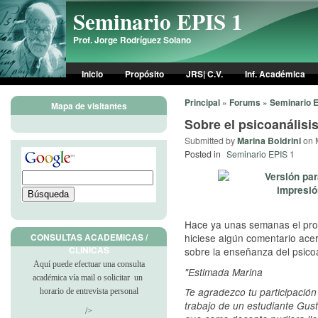
Skip to main content
Seminario EPIS 1
Prof. Jorge Rodríguez Solano
Inicio
Propósito
JRS| C.V.
Inf. Académica
Principal
»
Forums
»
Seminario E
Mapa de visitantes
Sobre el psicoanálisi
Submitted by
Marina Boldrini
on M
Posted in
Seminario EPIS 1
Hace ya unas semanas el pro
hiciese algún comentario acer
CONSULTAS ACADEMICAS /
CLINICAS
sobre la enseñanza del psicoa
Aquí puede efectuar una consulta
"Estimada Marina
académica vía mail o solicitar un
Te agradezco tu participación 
horario de entrevista personal
trabajo de un estudiante Gust
/>